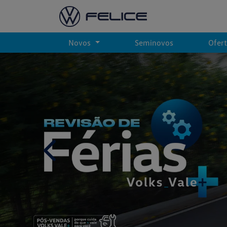
Novos
Seminovos
Ofer
templates.template-01.components.carousel.text