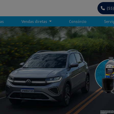
(55
tas
Vendas diretas
Consórcio
Servi
s.control_prev