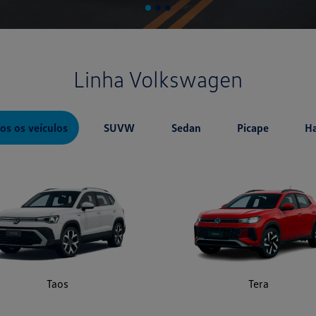
Linha Volkswagen
os os veículos
SUVW
Sedan
Picape
H
Taos
Tera