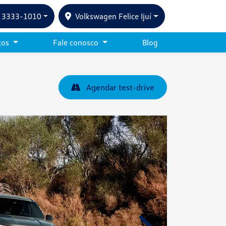
) 3333-1010
Volkswagen Felice Ijuí
ços
Fale conosco
Blog
Agendar test-drive