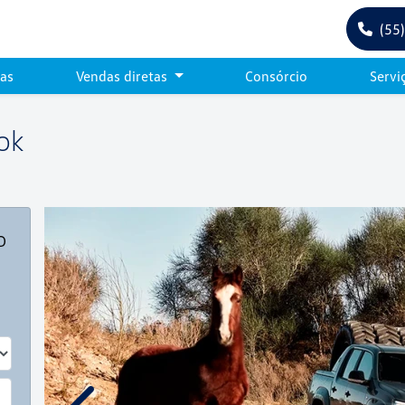
(55
tas
Vendas diretas
Consórcio
Servi
ok
o