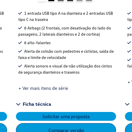
USB
1 entrada USB tipo A na dianteira e 2 entradas USB
tipo C na traseira
ti
do
6 Airbags (2 frontais, com desativação do lado do
passageiro, 2 laterais dianteiros e 2 de cortina)
pa
6 alto-falantes
os
Alerta de colisão com pedestres e ciclistas, saída de
faixa e limite de velocidade
Alerta sonoro e visual de não utilização dos cintos
fa
de segurança dianteiros e traseiros
+ 
+ Ver mais itens de série
Ficha técnica
Solicitar uma proposta
Comparar versão