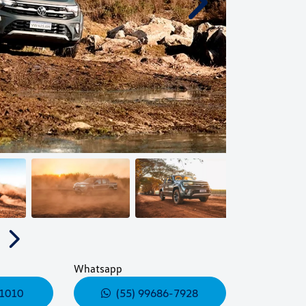
Próximo
Próximo
Whatsapp
-1010
(55) 99686-7928