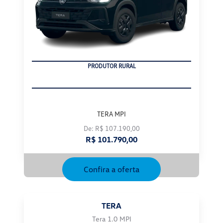
CNPJ
TERA MPI
De: R$ 107.190,00
R$ 101.790,00
Confira a oferta
TERA
Tera 1.0 MPI