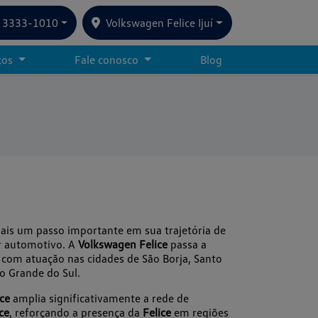
) 3333-1010
Volkswagen Felice Ijuí
ços
Fale conosco
Blog
is um passo importante em sua trajetória de
or automotivo. A
Volkswagen Felice
passa a
, com atuação nas cidades de São Borja, Santo
io Grande do Sul.
ce
amplia significativamente a rede de
ce
, reforçando a presença da
Felice
em regiões