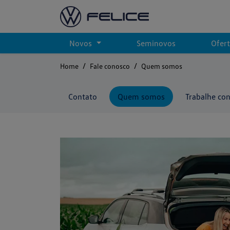
Novos
Seminovos
Ofer
Home
Fale conosco
Quem somos
Contato
Quem somos
Trabalhe co