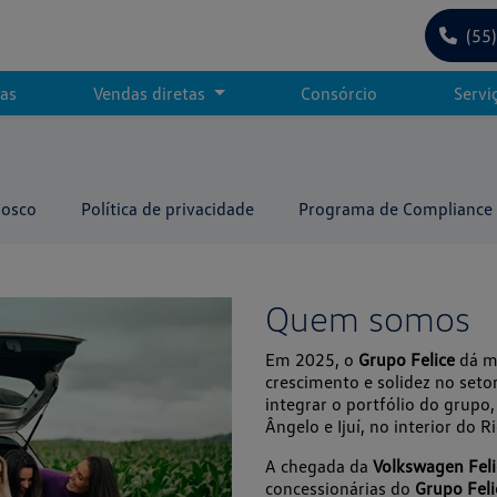
(55
tas
Vendas diretas
Consórcio
Servi
nosco
Política de privacidade
Programa de Compliance
Quem somos
Em 2025, o
Grupo Felice
dá ma
crescimento e solidez no set
integrar o portfólio do grupo
Ângelo e Ijuí, no interior do R
A chegada da
Volkswagen Feli
concessionárias do
Grupo Feli