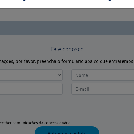
s no ramo em que atuamos.
Fale conosco
rmações, por favor, preencha o formulário abaixo que entrarem
eceber comunicações da concessionária.
Entrar em contato