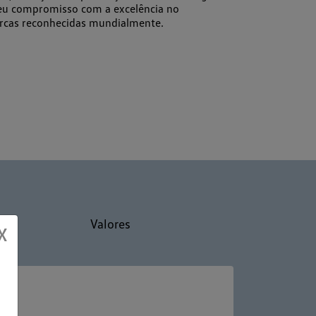
seu compromisso com a excelência no
arcas reconhecidas mundialmente.
Valores
X