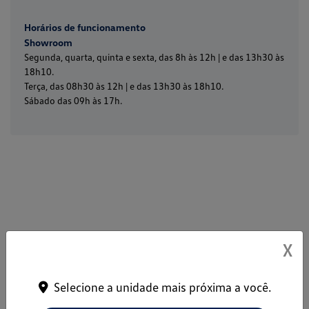
Horários de funcionamento
Showroom
Segunda, quarta, quinta e sexta, das 8h às 12h | e das 13h30 às
18h10.
Terça, das 08h30 às 12h | e das 13h30 às 18h10.
Sábado das 09h às 17h.
X
Selecione a unidade mais próxima a você.
Volkswagen Felice São Borja