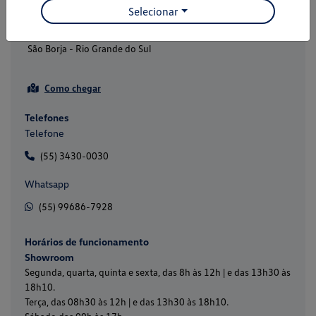
Selecionar
Geral
Av. Presidente Joao Goulart, 1030 - Centro
São Borja - Rio Grande do Sul
Como chegar
Telefones
Telefone
(55) 3430-0030
Whatsapp
(55) 99686-7928
Horários de funcionamento
Showroom
Segunda, quarta, quinta e sexta, das 8h às 12h | e das 13h30 às
18h10.
Terça, das 08h30 às 12h | e das 13h30 às 18h10.