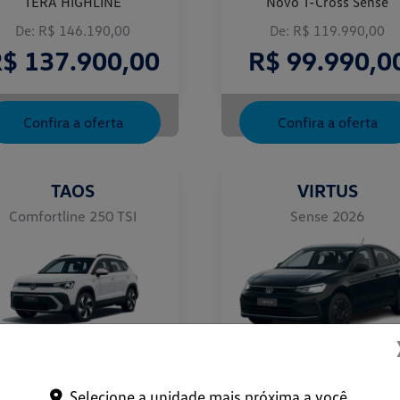
TERA HIGHLINE
Novo T-Cross Sense
De: R$ 146.190,00
De: R$ 119.990,00
$ 137.900,00
R$ 99.990,0
Confira a oferta
Confira a oferta
TAOS
VIRTUS
Comfortline 250 TSI
Sense 2026
FROTISTA
TAXISTA
Selecione a unidade mais próxima a você.