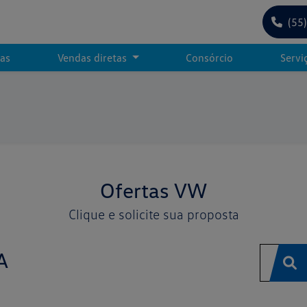
(55
tas
Vendas diretas
Consórcio
Servi
Ofertas VW
Clique e solicite sua proposta
A