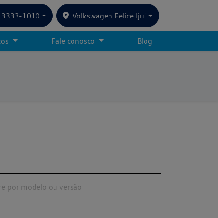
) 3333-1010
Volkswagen Felice Ijuí
ços
Fale conosco
Blog