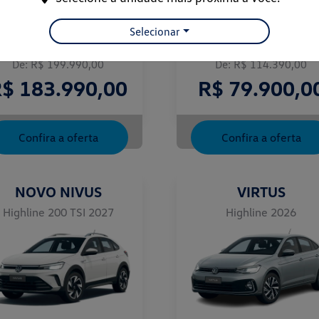
Selecionar
TAOS CONFORTLINE
Virtus Sense
De: R$ 199.990,00
De: R$ 114.390,00
$ 183.990,00
R$ 79.900,0
Confira a oferta
Confira a oferta
NOVO NIVUS
VIRTUS
Highline 200 TSI 2027
Highline 2026