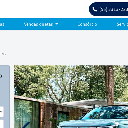
(55) 3313-22
tas
Vendas diretas
Consórcio
Servi
eis
o