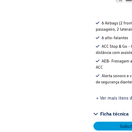
6 Airbags (2 fron
passageiro, 2 laterai
6 alto-falantes
ACC Stop & Go - 
distância com assist
AEB- Frenagem a
ACC
Alerta sonoro e v
de segurança diantei
+ Ver mais itens d
Ficha técnica
Solic