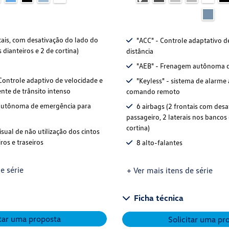
tais, com desativação do lado do
"ACC" - Controle adaptativo d
s dianteiros e 2 de cortina)
distância
"AEB" - Frenagem autônoma 
Controle adaptivo de velocidade e
"Keyless" - sistema de alarme
ente de trânsito intenso
comando remoto
utônoma de emergência para
6 airbags (2 frontais com des
passageiro, 2 laterais nos bancos 
cortina)
isual de não utilização dos cintos
ros e traseiros
8 alto-falantes
e série
+ Ver mais itens de série
Ficha técnica
itar uma proposta
Solicitar uma pr