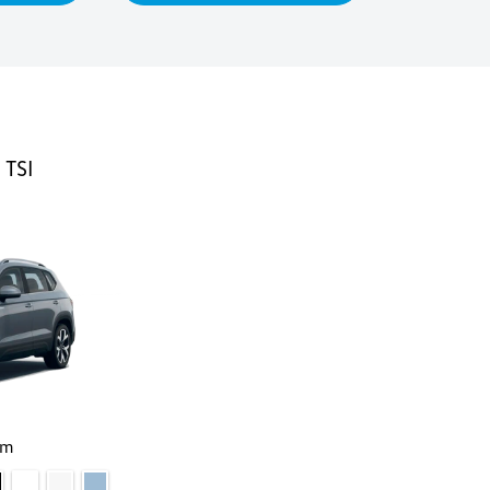
 TSI
um