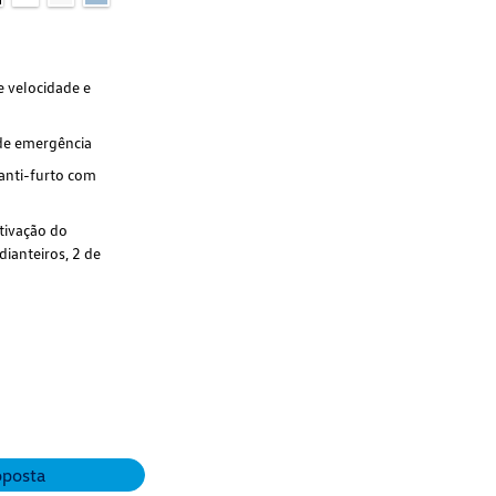
e velocidade e
de emergência
 anti-furto com
ativação do
dianteiros, 2 de
oposta