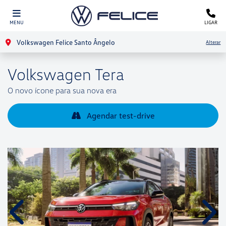
MENU
LIGAR
Volkswagen Felice Santo Ângelo
Alterar
Volkswagen
Tera
O novo ícone para sua nova era
Agendar test-drive
Anterior
Próx