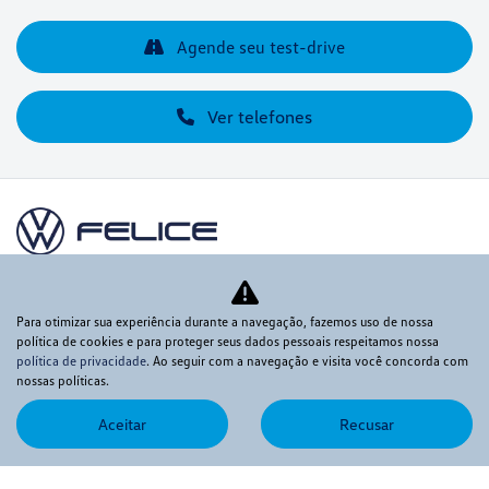
Agende seu test-drive
Ver telefones
Novos
Para otimizar sua experiência durante a navegação, fazemos uso de nossa
política de cookies e para proteger seus dados pessoais respeitamos nossa
política de privacidade
. Ao seguir com a navegação e visita você concorda com
Mapa do site
nossas políticas.
Política de privacidade
Aceitar
Recusar
CNPJ: 60.830.284/0001-75