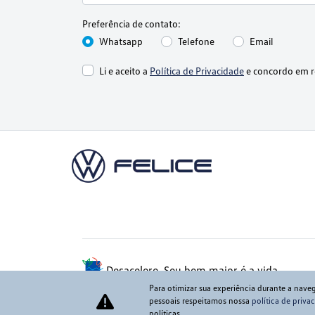
Preferência de contato:
Whatsapp
Telefone
Email
Li e aceito a
Política de Privacidade
e concordo em r
CNPJ: 60.830.284/0001-75
Desacelere. Seu bem maior é a vida.
Para otimizar sua experiência durante a nave
pessoais respeitamos nossa
política de priva
políticas.