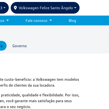
33
Volkswagen Felice Santo Ângelo
ços
Fale conosco
Blog
ra
Governo
nte custo-benefício: a Volkswagen tem modelos
erfis de clientes da sua locadora.
aticidade, qualidade e flexibilidade. Por isso,
en, você garante mais satisfação para seus
para o seu negócio.