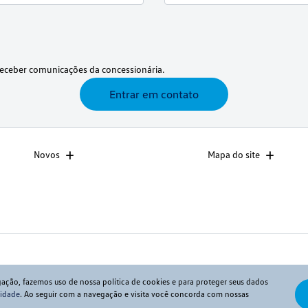
eceber comunicações da concessionária.
Entrar em contato
Novos
Mapa do site
gação, fazemos uso de nossa política de cookies e para proteger seus dados
cidade
. Ao seguir com a navegação e visita você concorda com nossas
Desenvolvido pela DEALERSPACE ® Direitos Reservados.