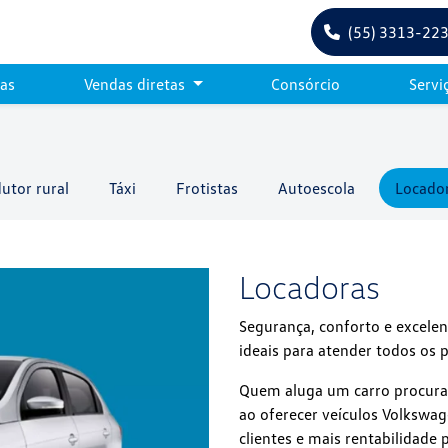
(55) 3313-22
tas
Vendas diretas
Consórcio
Servi
utor rural
Táxi
Frotistas
Autoescola
Locado
Locadoras
Segurança, conforto e excele
ideais para atender todos os p
Quem aluga um carro procura pr
ao oferecer veículos Volkswag
clientes e mais rentabilidade 