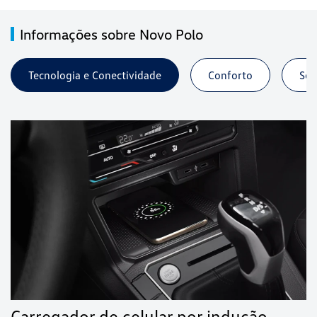
Informações sobre Novo Polo
Tecnologia e Conectividade
Conforto
Seg
Carregador de celular por indução