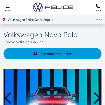
MENU
LIGAR
Volkswagen Felice Santo Ângelo
Alterar
Volkswagen
Novo Polo
O novo Volks da sua vida
Agendar test-drive
Anterior
Próx