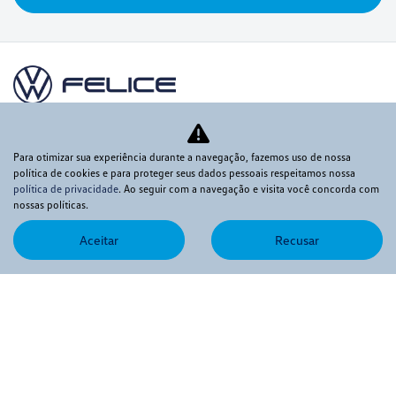
Novos
Para otimizar sua experiência durante a navegação, fazemos uso de nossa
política de cookies e para proteger seus dados pessoais respeitamos nossa
política de privacidade
. Ao seguir com a navegação e visita você concorda com
Mapa do site
nossas políticas.
Política de privacidade
Aceitar
Recusar
CNPJ: 60.830.284/0001-75
Desacelere. Seu bem maior é a vida.