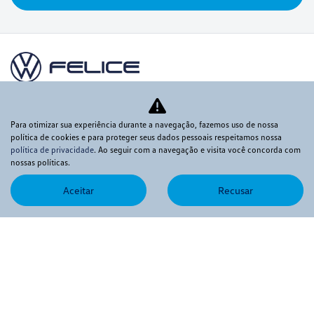
Novos
Para otimizar sua experiência durante a navegação, fazemos uso de nossa
política de cookies e para proteger seus dados pessoais respeitamos nossa
política de privacidade
. Ao seguir com a navegação e visita você concorda com
Mapa do site
nossas políticas.
Política de privacidade
Aceitar
Recusar
CNPJ: 60.830.284/0003-37
Desacelere. Seu bem maior é a vida.