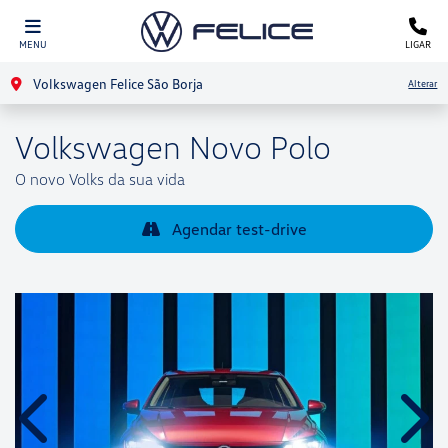
MENU
LIGAR
Volkswagen Felice São Borja
Alterar
Volkswagen
Novo Polo
O novo Volks da sua vida
Agendar test-drive
Anterior
Próx