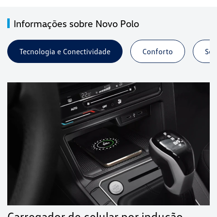
Informações sobre Novo Polo
Tecnologia e Conectividade
Conforto
Seg
Carregador de celular por indução