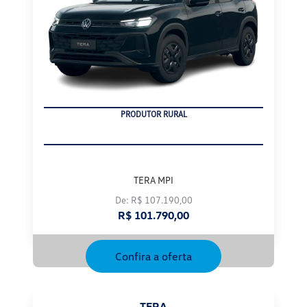
CNPJ
TERA MPI
De: R$ 107.190,00
R$ 101.790,00
Confira a oferta
TERA
Tera 1.0 MPI