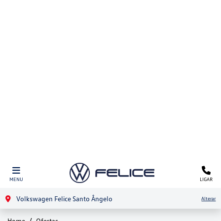
MENU
LIGAR
Volkswagen Felice Santo Ângelo
Alterar
Home
Ofertas
Veículos
Peças e Acessórios
Ofertas VW
Clique e solicite sua proposta
ENCONTRE UMA OFERTA