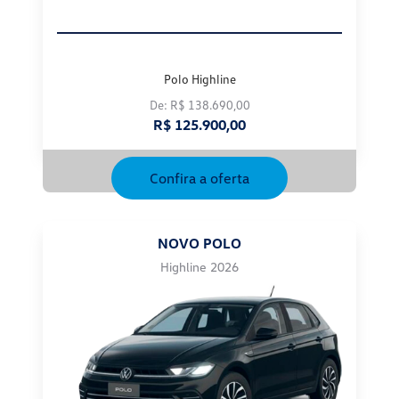
Polo Highline
De: R$ 138.690,00
R$ 125.900,00
Confira a oferta
NOVO POLO
Highline 2026
Para otimizar sua experiência durante a navegação, fazemos uso de nossa
política de cookies e para proteger seus dados pessoais respeitamos nossa
política de privacidade
. Ao seguir com a navegação e visita você concorda com
nossas políticas.
Aceitar
Recusar