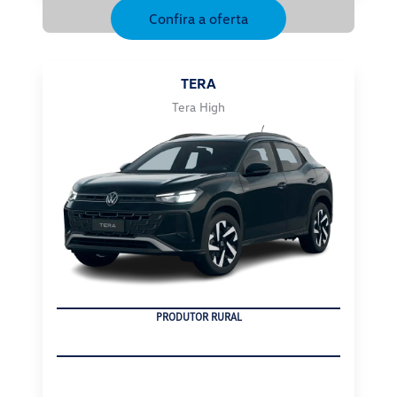
TERA
Tera High
CNPJ
TERA HIGHLINE