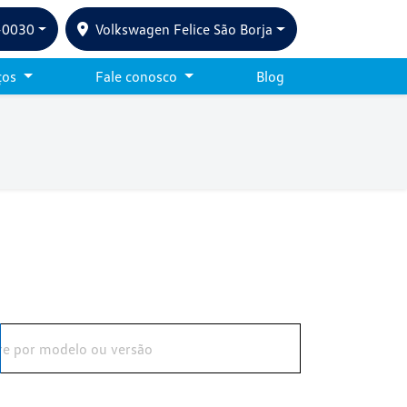
-0030
Volkswagen Felice São Borja
ços
Fale conosco
Blog