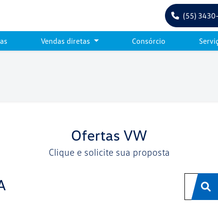
(55) 3430
tas
Vendas diretas
Consórcio
Servi
Ofertas VW
Clique e solicite sua proposta
A