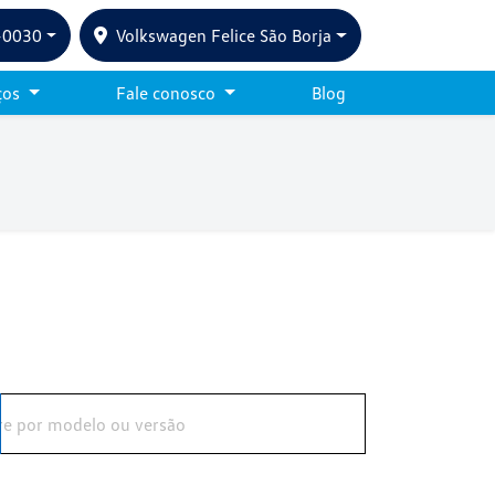
-0030
Volkswagen Felice São Borja
ços
Fale conosco
Blog