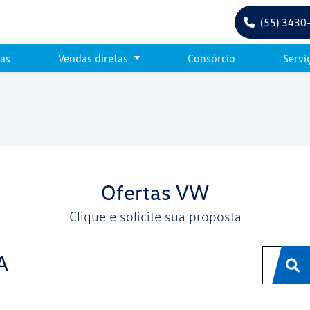
(55) 3430
tas
Vendas diretas
Consórcio
Servi
Ofertas VW
Clique e solicite sua proposta
A