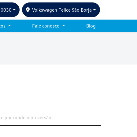
-0030
Volkswagen Felice São Borja
ços
Fale conosco
Blog