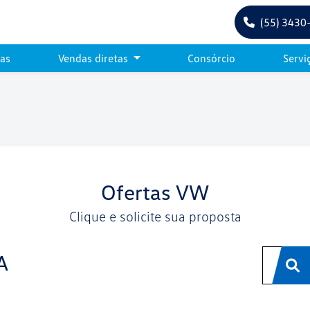
(55) 3430
tas
Vendas diretas
Consórcio
Servi
Ofertas VW
Clique e solicite sua proposta
A